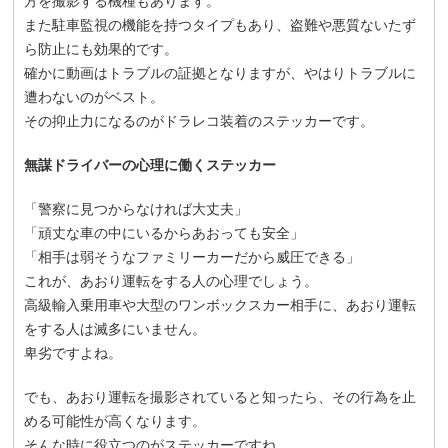
方を撮影する機種もあります。
また駐車監視の機能を持つタイプもあり、盗難や悪質ないたず
ら防止にも効果的です。
確かに動画はトラブルの証拠となりますが、やはりトラブルに
遭わないのがベスト。
その抑止力になるのがドラレコ装着のステッカーです。
無謀ドライバーの心理に働くステッカー
「警察に見つからなければ大丈夫」
「頑丈な車の中にいるからあおっても安全」
「相手は弱そうなファミリーカーだから威圧できる」
これが、あおり運転をする人の心理でしょう。
高級輸入乗用車や大型のワンボックスカー相手に、あおり運転
をする人は滅多にいません。
卑劣ですよね。
でも、あおり運転を撮影されていると知ったら、その行為を止
める可能性が高くなります。
そんな時に役立つのがステッカーですね。