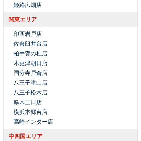
姫路広畑店
関東エリア
印西岩戸店
佐倉臼井台店
柏手賀の杜店
木更津朝日店
国分寺戸倉店
八王子滝山店
八王子松木店
厚木三田店
横浜本郷台店
高崎インター店
中四国エリア