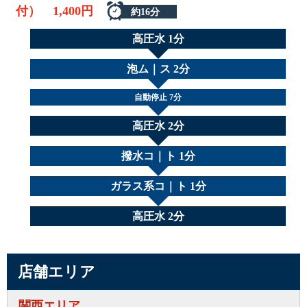
付） 1,400円
約16分
高圧水 1分
泡ム｜ス 2分
自動停止 7分
高圧水 2分
撥水コ｜ト 1分
ガラス系コ｜ト 1分
高圧水 2分
店舗エリア
関西エリア