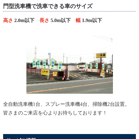
門型洗車機で洗車できる車のサイズ
高さ
2.0m以下
長さ
5.0m以下
幅
1.9m以下
全自動洗車機1台、スプレー洗車機4台、掃除機2台設置。
皆さまのご来店を心よりお待ちしております！