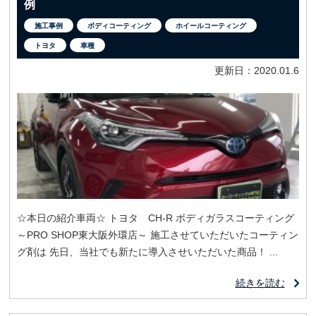
例
施工事例
ボディコーティング
ホイールコーティング
トヨタ
車種
更新日：2020.01.6
☆本日の紹介車両☆ トヨタ CH-R ボディガラスコーティング
～PRO SHOP東大阪外環店～ 施工させていただいたコーティン
グ剤は 先日、当社でも新たに導入させいただいた商品！ ...
続きを読む