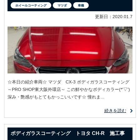
ホイールコーティング
マツダ
車種
更新日：2020.01.7
☆本日の紹介車両☆ マツダ CX-3 ボディガラスコーティング
～PRO SHOP東大阪外環店～ この鮮やかなボディカラー(*'▽')
深み・艶感がもとてもかっこいいです☆ 憧れま...
続きを読む
ボディガラスコーティング トヨタ CH-R 施工事